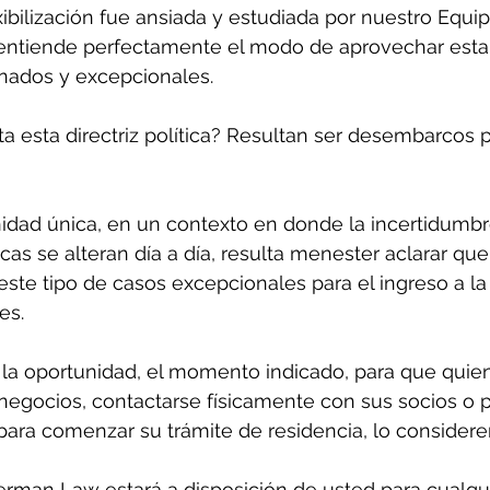
ibilización fue ansiada y estudiada por nuestro Equi
 entiende perfectamente el modo de aprovechar esta 
nados y excepcionales. 
ta esta directriz política? Resultan ser desembarcos p
idad única, en un contexto en donde la incertidumb
icas se alteran día a día, resulta menester aclarar que
este tipo de casos excepcionales para el ingreso a la 
es. 
la oportunidad, el momento indicado, para que quie
s negocios, contactarse físicamente con sus socios o p
e para comenzar su trámite de residencia, lo consider
erman Law estará a disposición de usted para cualqu