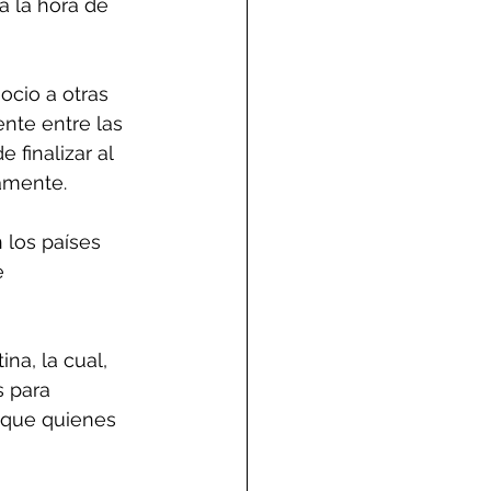
a la hora de 
ocio a otras 
ente entre las 
 finalizar al 
amente. 
 los países 
 
na, la cual, 
 para 
e que quienes 