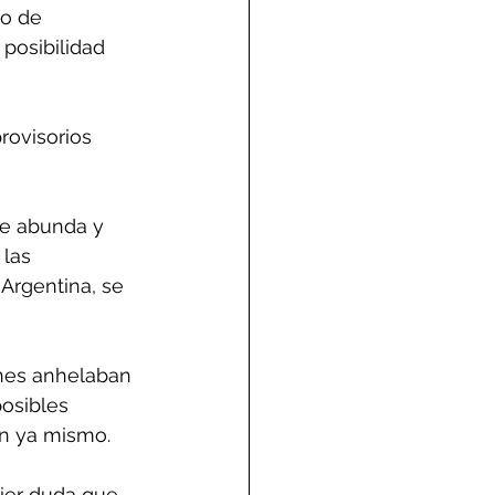
po de 
posibilidad 
rovisorios 
re abunda y 
 las 
Argentina, se 
nes anhelaban 
osibles 
en ya mismo. 
ier duda que 