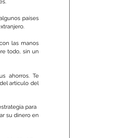
s. 
algunos países 
xtranjero. 
 con las manos 
e todo, sin un 
s ahorros. Te 
l articulo del 
strategia para
ar su dinero en