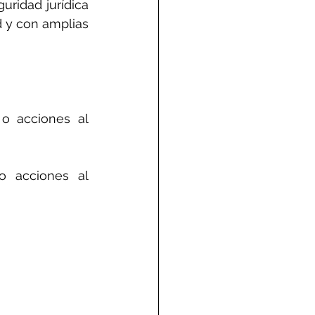
ridad jurídica 
d y con amplias 
ciones al      
iones al      