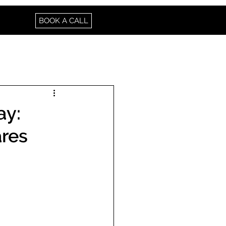
BOOK A CALL
ay:
ares