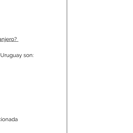
anjero? 
 Uruguay son:
ccionada