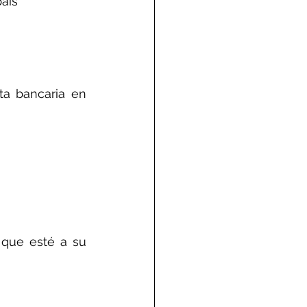
aís
a bancaria en 
 que esté a su 