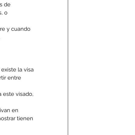
s de 
, o 
pre y cuando 
.
xiste la visa 
ir entre 
 este visado, 
ivan en 
ostrar tienen 