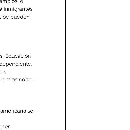
ambios, o 
de inmigrantes 
as se pueden 
es, Educación 
ndependiente, 
res 
remios nobel.
 americana se 
ener 