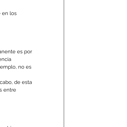
 en los 
anente es por 
encia 
jemplo, no es 
cabo, de esta 
s entre 