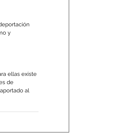
deportación 
mo y 
a ellas existe 
es de 
aportado al 