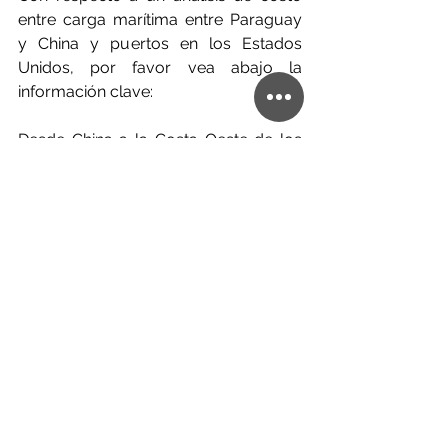
entre carga marítima entre Paraguay 
y China y puertos en los Estados 
Unidos, por favor vea abajo la 
información clave:
Desde China a la Costa Oeste de los 
EE. UU.: La exportación de un 
contenedor de 40 pies recién alcanzó 
unos US$40.000 por unidad
Desde los EE. UU. a Asunción: (NY: 
precio mínimo de US$2.067, Houston: 
precio mínimo de US$2.088, Miami: 
precio mínimo de US$2.286)
Desde Asunción a los EE. UU.: Entre 
US$1.833 y US$4.867
Según las noticias recientes sobre los 
costos aumentados del transporte 