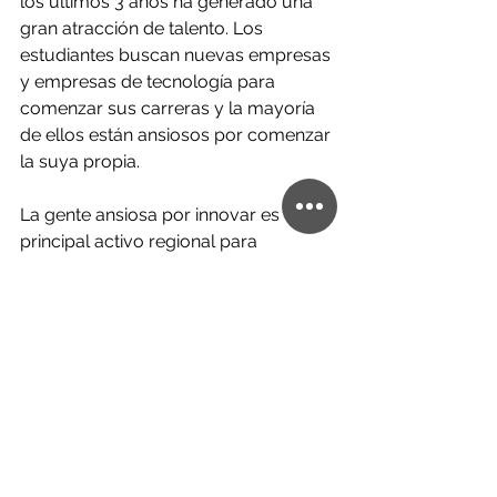
los últimos 3 años ha generado una 
gran atracción de talento. Los 
estudiantes buscan nuevas empresas 
y empresas de tecnología para 
comenzar sus carreras y la mayoría 
de ellos están ansiosos por comenzar 
la suya propia.
La gente ansiosa por innovar es el 
principal activo regional para 
mantener la transformación digital en 
América Latina. La mayoría de las 
soluciones innovadoras a los 
problemas del mercado a menudo 
se originan en organizaciones 
pequeñas o incluso "singulares" que 
tienden a ser innovadoras por 
necesidad, por lo que conectar 
organizaciones innovadoras con 