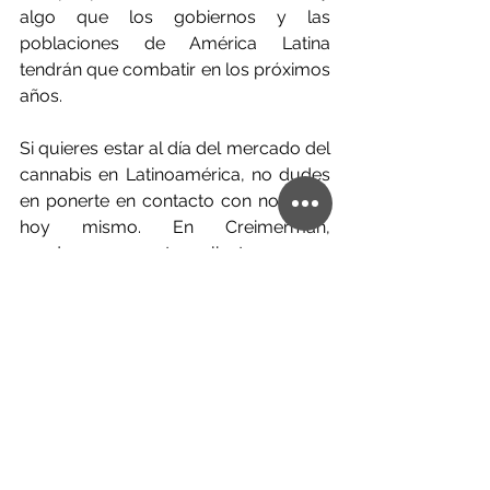
algo que los gobiernos y las 
poblaciones de América Latina 
tendrán que combatir en los próximos 
años.
Si quieres estar al día del mercado del 
cannabis en Latinoamérica, no dudes 
en ponerte en contacto con nosotros 
hoy mismo. En Creimerman, 
ayudamos a nuestros clientes con sus 
empresas transfronterizas, 
esforzándonos por ayudar a que sean 
un éxito, y nos encantaría que usted 
sea el próximo.
América Latina
Innovación
Perú
Cannabis
Mercado
Desarrollo industrial
Industria del cannabis
Uruguay
México
Status legal del cannabis
Legislaciones
Español