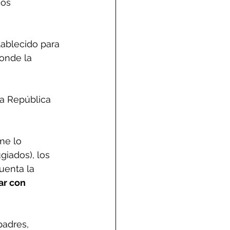
os 
tablecido para 
onde la 
la República 
me lo 
iados), los 
uenta la 
ar con 
padres, 