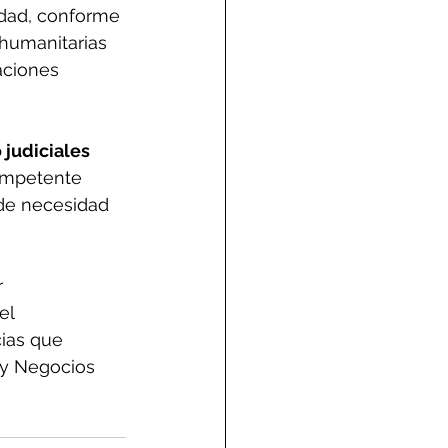
dad, conforme 
 humanitarias 
aciones 
 judiciales 
competente 
de necesidad 
 
el 
cias que 
 y Negocios 