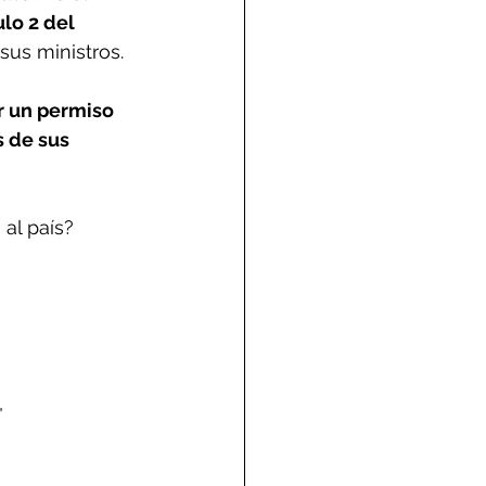
lo 2 del 
sus ministros. 
r un permiso 
 de sus 
al país?
 