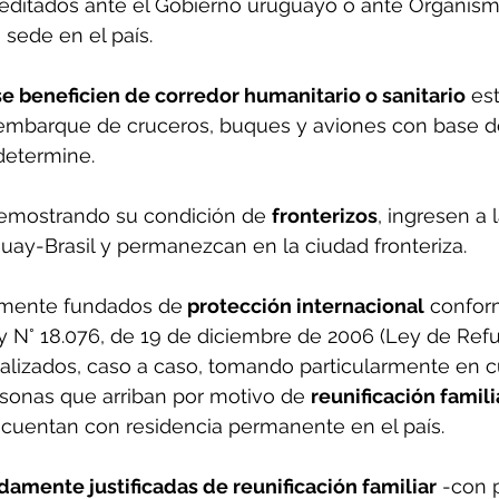
editados ante el Gobierno uruguayo o ante Organism
 sede en el país.
se beneficien de corredor humanitario o sanitario
 es
mbarque de cruceros, buques y aviones con base d
 determine.
demostrando su condición de 
fronterizos
, ingresen a 
guay-Brasil y permanezcan en la ciudad fronteriza.
amente fundados de
 protección internacional
 confor
y N° 18.076, de 19 de diciembre de 2006 (Ley de Refug
alizados, caso a caso, tomando particularmente en c
rsonas que arriban por motivo de 
reunificación famili
 cuentan con residencia permanente en el país.
damente justificadas de reunificación familiar
 -con 