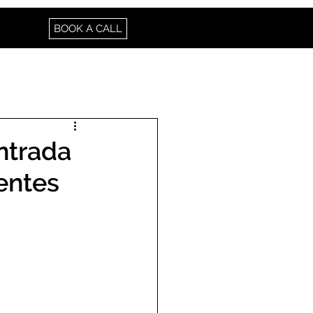
BOOK A CALL
entrada
dentes