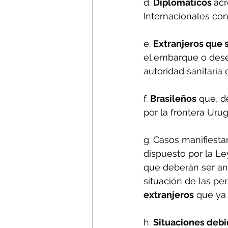
d. 
Diplomáticos 
acr
Internacionales con
e. 
Extranjeros que 
el embarque o dese
autoridad sanitaria
f. 
Brasileños
 que, 
por la frontera Uru
g. Casos manifiest
dispuesto por la Le
que deberán ser an
situación de las pe
extranjeros
 que ya
h. 
Situaciones debi