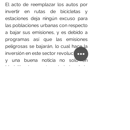
El acto de reemplazar los autos por 
invertir en rutas de bicicletas y 
estaciones deja ningún excuso para 
las poblaciones urbanas con respecto 
a bajar sus emisiones, y es debido a 
programas así que las emisiones 
peligrosas se bajarán, lo cual hace la 
inversión en este sector revolucionaria 
y una buena noticia no solo en 
Medellín, sino en otras ciudades de la 
nación.
Si querés saber más, ¡contáctanos 
hoy! En Creimerman, somos un 
equipo de ciudadanías globales, y 
proveemos a nuestros clientes un 
servicio personalizado para que 
podamos facilitar el éxito de sus 
actividades transfronterizas, y 